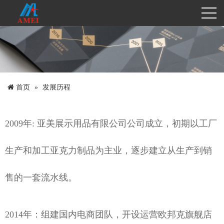
首页
发展历程
2009年: 亚美展示用品有限公司公司成立，初期以工厂
生产和加工亚克力制品为主业，逐步建立从生产到销
售的一套流水线。
2014年：组建国内电商团队，开设运营欧邦克旗舰店