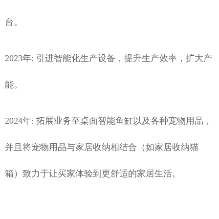
台。
2023年: 引进智能化生产设备，提升生产效率，扩大产
能。
2024年: 拓展业务至桌面智能鱼缸以及各种宠物用品，
并且将宠物用品与家居收纳相结合（如家居收纳猫
箱）致力于让买家体验到更舒适的家居生活。