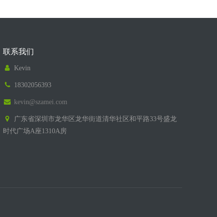
联系我们
Kevin
18302056393
kevin@szamei.com
广东省深圳市龙华区龙华街道清华社区和平路33号盛龙
时代广场A座1310A房