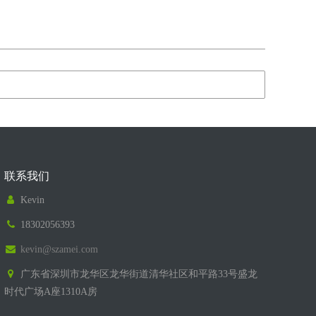
联系我们
Kevin
18302056393
kevin@szamei.com
广东省深圳市龙华区龙华街道清华社区和平路33号盛龙
时代广场A座1310A房