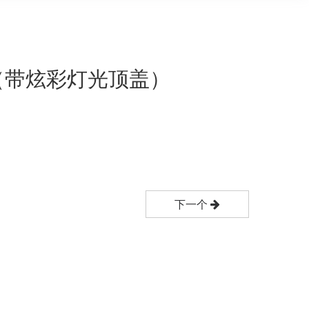
（带炫彩灯光顶盖）
下一个